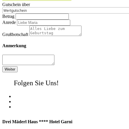
Gutschein über
Betrag
Anrede
Grußbotschaft
Anmerkung
Folgen Sie Uns!
Drei Mäderl Haus **** Hotel Garni